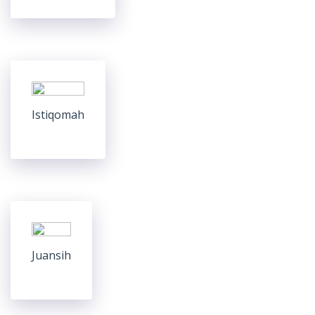
Istiqomah
Juansih